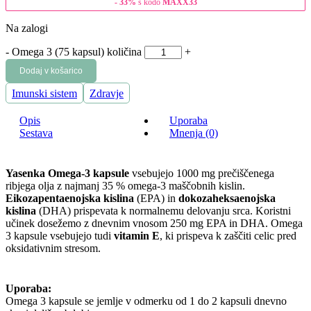
- 33%
s kodo
MAXX33
Na zalogi
-
Omega 3 (75 kapsul) količina
+
Dodaj v košarico
Imunski sistem
Zdravje
Opis
Uporaba
Sestava
Mnenja (0)
Yasenka Omega-3 kapsule
vsebujejo 1000 mg prečiščenega
ribjega olja z najmanj 35 % omega-3 maščobnih kislin.
Eikozapentaenojska kislina
(EPA) in
dokozaheksaenojska
kislina
(DHA) prispevata k normalnemu delovanju srca. Koristni
učinek dosežemo z dnevnim vnosom 250 mg EPA in DHA. Omega
3 kapsule vsebujejo tudi
vitamin E
, ki prispeva k zaščiti celic pred
oksidativnim stresom.
Uporaba:
Omega 3 kapsule se jemlje v odmerku od 1 do 2 kapsuli dnevno