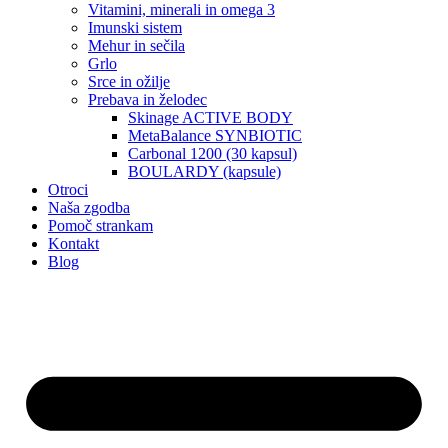
Vitamini, minerali in omega 3
Imunski sistem
Mehur in sečila
Grlo
Srce in ožilje
Prebava in želodec
Skinage ACTIVE BODY
MetaBalance SYNBIOTIC
Carbonal 1200 (30 kapsul)
BOULARDY (kapsule)
Otroci
Naša zgodba
Pomoč strankam
Kontakt
Blog