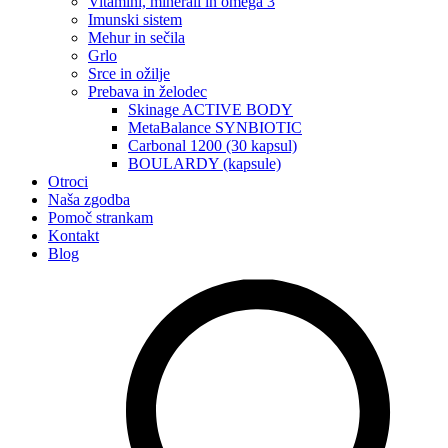
Vitamini, minerali in omega 3
Imunski sistem
Mehur in sečila
Grlo
Srce in ožilje
Prebava in želodec
Skinage ACTIVE BODY
MetaBalance SYNBIOTIC
Carbonal 1200 (30 kapsul)
BOULARDY (kapsule)
Otroci
Naša zgodba
Pomoč strankam
Kontakt
Blog