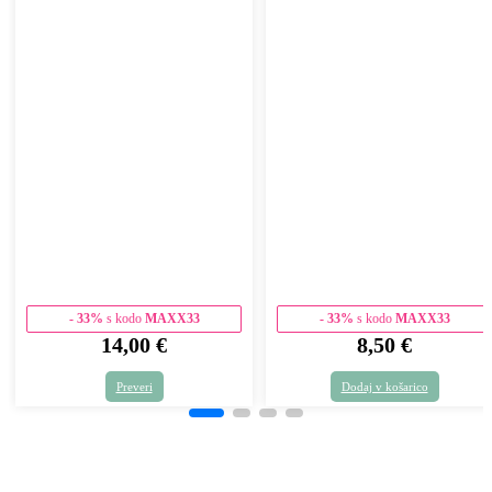
- 33%
s kodo
MAXX33
- 33%
s kodo
MAXX33
14,00
€
8,50
€
Preveri
Dodaj v košarico