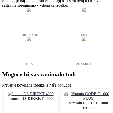
S pomočjo najsodobnejših tehnologij naši strokovnjaki naravne
sestavine spreminjajo v vrhunske izdelke.
RIBJE OLJE
EPA
DHA
VITAMIN E
Mogoče bi vas zanimalo tudi
Preverite povezane izdelke iz naše ponudbe.
Imuno D3 DIREKT 4000
Vitamin CODE C 1000
PLUS