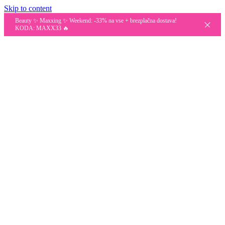
Skip to content
Beauty ✨ Maxxing ✨ Weekend: -33% na vse + brezplačna dostava!
KODA: MAXX33 🔥