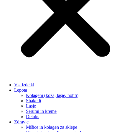
Vsi izdelki
Lepota
Kolageni (koža, lasje, nohti)
Shake It
Lasje
Serumi in kreme
Detoks
Zdravje
Mišice in kolagen za sklepe