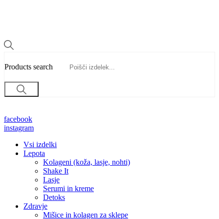
Products search
facebook
instagram
Vsi izdelki
Lepota
Kolageni (koža, lasje, nohti)
Shake It
Lasje
Serumi in kreme
Detoks
Zdravje
Mišice in kolagen za sklepe