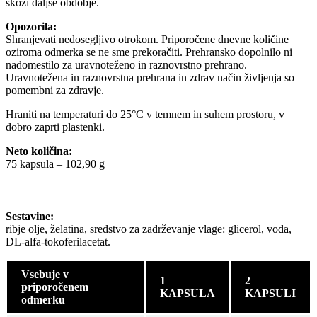
skozi daljše obdobje.
Opozorila:
Shranjevati nedosegljivo otrokom. Priporočene dnevne količine
oziroma odmerka se ne sme prekoračiti. Prehransko dopolnilo ni
nadomestilo za uravnoteženo in raznovrstno prehrano.
Uravnotežena in raznovrstna prehrana in zdrav način življenja so
pomembni za zdravje.
Hraniti na temperaturi do 25°C v temnem in suhem prostoru, v
dobro zaprti plastenki.
Neto količina:
75 kapsula – 102,90 g
Sestavine:
ribje olje, želatina, sredstvo za zadrževanje vlage: glicerol, voda,
DL-alfa-tokoferilacetat.
Vsebuje v
1
2
priporočenem
KAPSULA
KAPSULI
odmerku