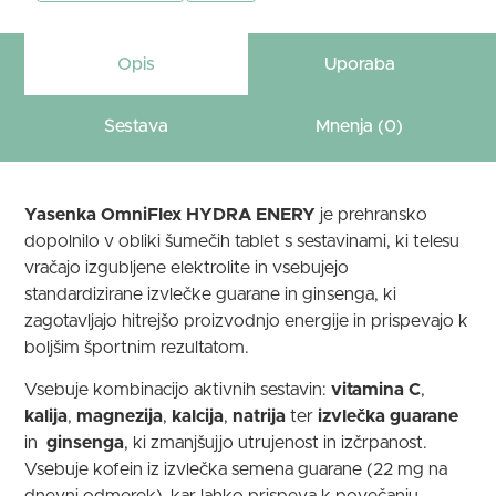
Opis
Uporaba
Sestava
Mnenja (0)
Yasenka OmniFlex HYDRA ENERY
je prehransko
dopolnilo v obliki šumečih tablet s sestavinami, ki telesu
vračajo izgubljene elektrolite in vsebujejo
standardizirane izvlečke guarane in ginsenga, ki
zagotavljajo hitrejšo proizvodnjo energije in prispevajo k
boljšim športnim rezultatom.
Vsebuje kombinacijo aktivnih sestavin:
vitamina C
,
kalija
,
magnezija
,
kalcija
,
natrija
ter
izvlečka guarane
in
ginsenga
, ki zmanjšujjo utrujenost in izčrpanost.
Vsebuje kofein iz izvlečka semena guarane (22 mg na