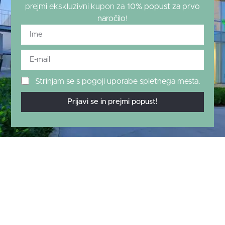
prejmi ekskluzivni kupon za
10% popust za prvo
naročilo
!
Strinjam se s pogoji uporabe spletnega mesta.
Prijavi se in prejmi popust!