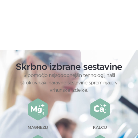
Skrbno izbrane sestavine
S pomočjo najsodobnejših tehnologij naši
strokovnjaki naravne sestavine spreminjajo v
vrhunske izdelke.
MAGNEZIJ
KALCIJ