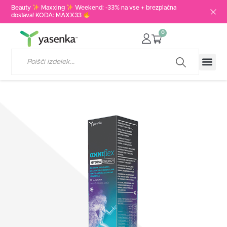
Beauty
Maxxing
Weekend: -33% na vse + brezplačna
dostava! KODA: MAXX33
0