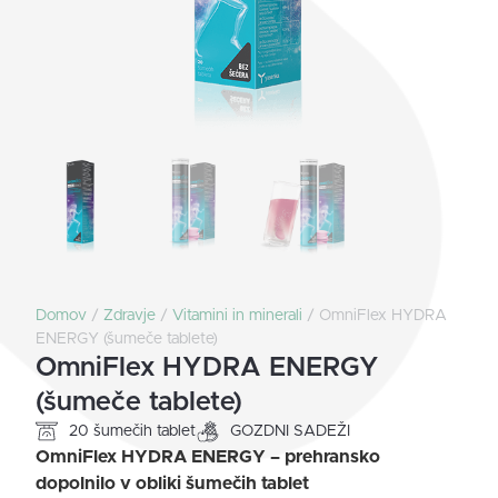
Domov
/
Zdravje
/
Vitamini in minerali
/ OmniFlex HYDRA
ENERGY (šumeče tablete)
OmniFlex HYDRA ENERGY
(šumeče tablete)
20 šumečih tablet
GOZDNI SADEŽI
OmniFlex HYDRA ENERGY – prehransko
dopolnilo v obliki šumečih tablet