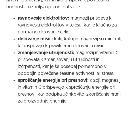
dnevni odmerek), kar lahko prispeva k povečanju
budnosti in izboljšanju koncentracije.
ravnovesje elektrolitov:
magnezij prispeva k
ravnovesju elektrolitov v telesu, kar je ključno za
normalno delovanje celic.
delovanje mišic:
kalij, kalcij in magnezij so minerali,
ki prispevajo k pravilnemu delovanju mišic.
zmanjševanje utrujenosti:
magnezij in vitamin C
prispevata k zmanjševanju utrujenosti in
izčrpanosti, kar je še posebej pomembno v
obdobjih povečane telesne aktivnosti ali stresa
sproščanje energije pri presnovi:
kalcij, magnezij
in vitamin C prispevajo k sproščanju energije pri
presnovi, kar podpira učinkovito izkoriščanje hranil
za proizvodnjo energije.