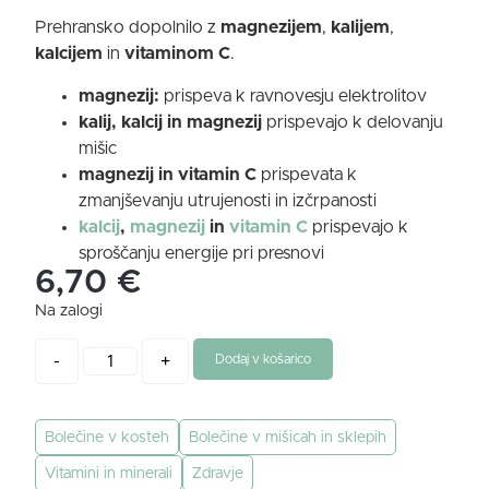
Prehransko dopolnilo z
magnezijem
,
kalijem
,
kalcijem
in
vitaminom C
.
magnezij:
prispeva k ravnovesju elektrolitov
kalij, kalcij in magnezij
prispevajo k delovanju
mišic
magnezij in vitamin C
prispevata k
zmanjševanju utrujenosti in izčrpanosti
kalcij
,
magnezij
in
vitamin C
prispevajo k
sproščanju energije pri presnovi
6,70
€
Na zalogi
-
+
Dodaj v košarico
Bolečine v kosteh
Bolečine v mišicah in sklepih
Vitamini in minerali
Zdravje