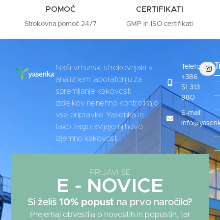
POMOČ
CERTIFIKATI
Strokovna pomoč 24/7
GMP in ISO certifikati
T
Telefon:
Naši vrhunski strokovnjaki v
+386
analiznem laboratoriju za
51 313
spremljanje kakovosti
980
izdelkov nenehno kontrolirajo
E-mail:
vse pripravke Yasenka in
info@yasenk
tako zagotavljajo njihovo
izjemno kakovost.
PRIJAVI SE
E - NOVICE
Si želiš
10% popust
na prvo naročilo?
Prejemaj obvestila o novostih in popustih, ter