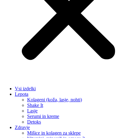
Vsi izdelki
Lepota
Kolageni (koža, lasje, nohti)
Shake It
Lasje
Serumi in kreme
Detoks
Zdravje
Mišice in kolagen za sklepe