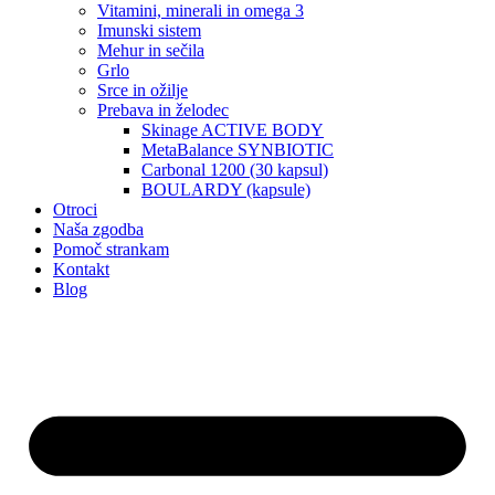
Vitamini, minerali in omega 3
Imunski sistem
Mehur in sečila
Grlo
Srce in ožilje
Prebava in želodec
Skinage ACTIVE BODY
MetaBalance SYNBIOTIC
Carbonal 1200 (30 kapsul)
BOULARDY (kapsule)
Otroci
Naša zgodba
Pomoč strankam
Kontakt
Blog