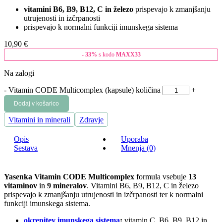
vitamini B6, B9, B12, C in železo
prispevajo k zmanjšanju
utrujenosti in izčrpanosti
prispevajo k normalni funkciji imunskega sistema
10,90
€
- 33%
s kodo
MAXX33
Na zalogi
-
Vitamin CODE Multicomplex (kapsule) količina
+
Dodaj v košarico
Vitamini in minerali
Zdravje
Opis
Uporaba
Sestava
Mnenja (0)
Yasenka Vitamin CODE Multicomplex
formula vsebuje
13
vitaminov
in
9 mineralov
. Vitamini B6, B9, B12, C in železo
prispevajo k zmanjšanju utrujenosti in izčrpanosti ter k normalni
funkciji imunskega sistema.
okrepitev imunskega sistema
:
vitamin C, B6, B9, B12 in