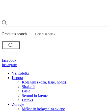
Products search
facebook
instagram
Vsi izdelki
Lepota
Kolageni (koža, lasje, nohti)
Shake It
Lasje
Serumi in kreme
Detoks
Zdravje
Mišice in kolagen za sklepe