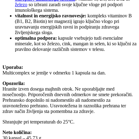
železo
so izbrani zaradi svoje ključne vloge pri podpori
imunološkega sistema.
vitalnost in energijsko ravnovesje:
kompleks vitaminov B
(B1, B2, Biotin) ter magnezij igrajo ključno vlogo pri
uravnavanju energijskih ravni in podpiranju zdravega
življenjskega sloga.
optimalna podpora:
kapsule vsebujejo tudi esencialne
minerale, kot so železo, cink, mangan in selen, ki so ključni za
pravilno delovanje različnih sistemov v telesu.
Uporaba:
Multicomplex se jemlje v odmerku 1 kapsula na dan.
Opozorila:
Hranite izven dosega majhnih otrok. Ne uporabljajte med
nosečnostjo. Priporočenih dnevnih odmerkov ne smete prekoračiti.
Prehransko dopolnilo ni nadomestilo ali nadomestilo za
uravnoteženo prehrano. Uravnotežena in raznolika prehrana ter
zdrav način življenja sta pomembna za zdravje.
Shranjujte pri temperaturah do 25°C.
Neto količina:
30 kapsul – 45,73 g