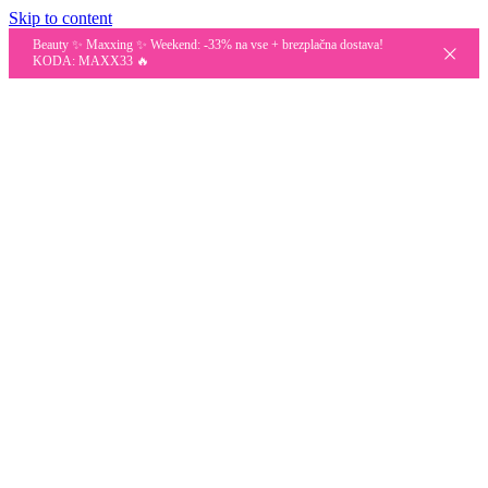
Skip to content
Beauty ✨ Maxxing ✨ Weekend: -33% na vse + brezplačna dostava!
KODA: MAXX33 🔥