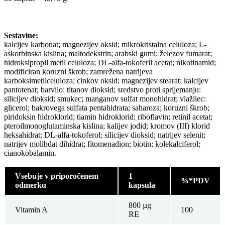
Sestavine:
kalcijev karbonat; magnezijev oksid; mikrokristalna celuloza; L-
askorbinska kislina; maltodekstrin; arabski gumi; železov fumarat;
hidroksipropil metil celuloza; DL-alfa-tokoferil acetat; nikotinamid;
modificiran koruzni škrob; zamrežena natrijeva
karboksimetilceluloza; cinkov oksid; magnezijev stearat; kalcijev
pantotenat; barvilo: titanov dioksid; sredstvo proti sprijemanju:
silicijev dioksid; smukec; manganov sulfat monohidrat; vlažilec:
glicerol; bakrovega sulfata pentahidrata; saharoza; koruzni škrob;
piridoksin hidroklorid; tiamin hidroklorid; riboflavin; retinil acetat;
pteroilmonoglutaminska kislina; kalijev jodid; kromov (III) klorid
heksahidrat; DL-alfa-tokoferol; silicijev dioksid; natrijev selenit;
natrijev molibdat dihidrat; fitomenadion; biotin; kolekalciferol;
cianokobalamin.
Vsebuje v priporočenem
1
%*PDV
odmerku
kapsula
800 µg
Vitamin A
100
RE