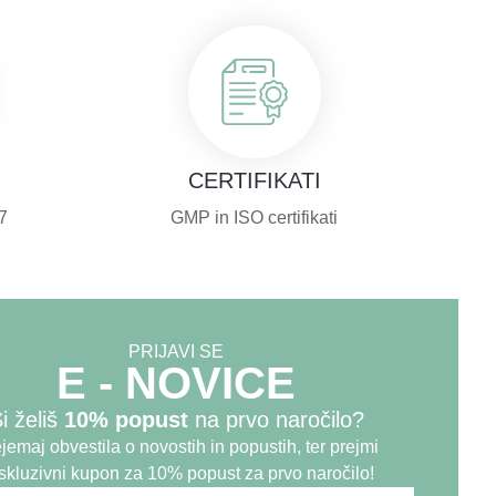
CERTIFIKATI
7
GMP in ISO certifikati
PRIJAVI SE
E - NOVICE
O Nas
Copyright
©2024.
i želiš
10% popust
na prvo naročilo?
Yasenka
oslovanja
Blog
d.o.o.
jemaj obvestila o novostih in popustih, ter prejmi
je podatkov
Kontakt
skluzivni kupon za
10% popust za prvo naročilo
!
prodajni pogoji
Naša zgodba