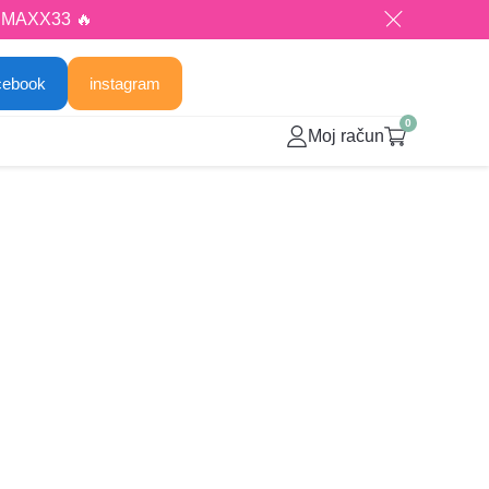
: MAXX33 🔥
cebook
instagram
0
Moj račun