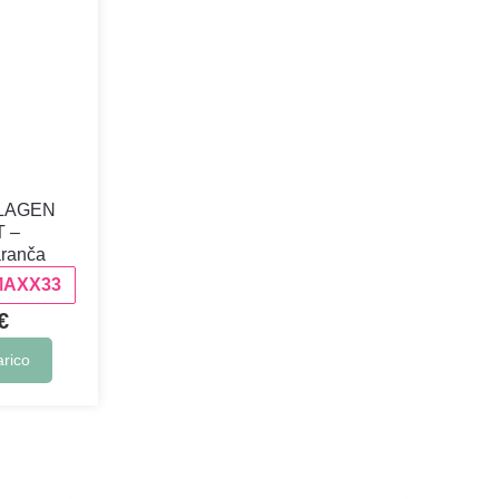
LLAGEN
T –
ranča
MAXX33
€
arico