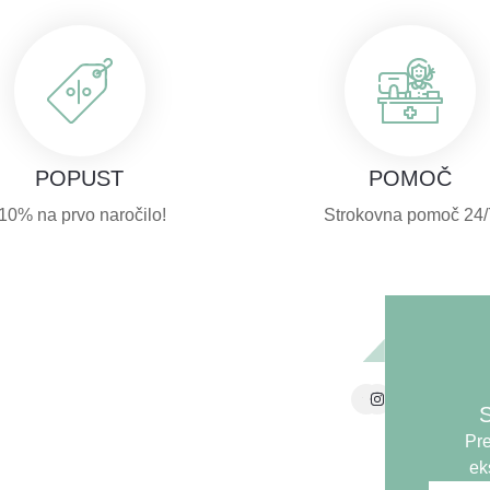
POPUST
POMOČ
-10% na prvo naročilo!
Strokovna pomoč 24/
Trgovina
Telefon: +386 51 313 980
S
Pogoji p
E-mail: info@yasenka.si
Pre
Varovan
ek
Splošni 