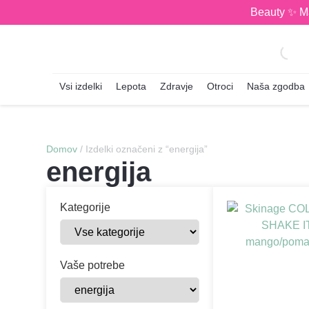
Beauty ✨ M
Vsi izdelki
Lepota
Zdravje
Otroci
Naša zgodba
Domov
/ Izdelki označeni z “energija”
energija
Kategorije
Vaše potrebe