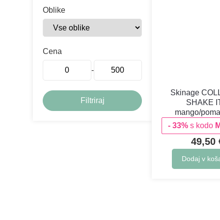
Oblike
Cena
-
Skinage CO
SHAKE I
mango/poma
- 33%
s kodo
49,50
Dodaj v koš