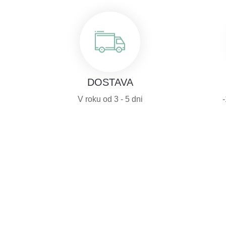
DOSTAVA
V roku od 3 - 5 dni
Naši vrhunski strokovnjaki v analiznem laboratoriju za
spremljanje kakovosti izdelkov nenehno kontrolirajo vse
pripravke Yasenka in tako zagotavljajo njihovo izjemno
kakovost.