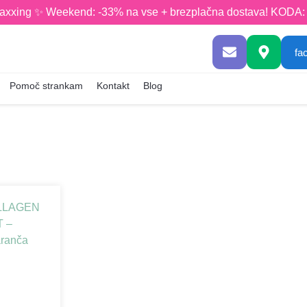
axxing ✨ Weekend: -33% na vse + brezplačna dostava! KODA
fa
Pomoč strankam
Kontakt
Blog