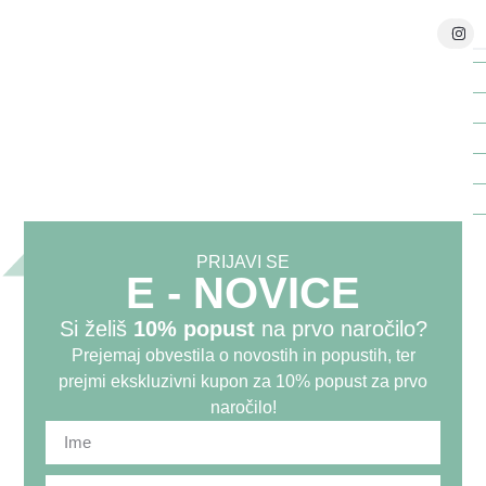
T
Telefon:
Naši vrhunski strokovnjaki v
+386 51
analiznem laboratoriju za spremljanje
313 980
kakovosti izdelkov nenehno
kontrolirajo vse pripravke Yasenka in
E-mail:
info@yasenka.s
tako zagotavljajo njihovo izjemno
kakovost.
PRIJAVI SE
E - NOVICE
Si želiš
10% popust
na prvo naročilo?
Prejemaj obvestila o novostih in popustih, ter
prejmi ekskluzivni kupon za
10% popust za prvo
naročilo
!