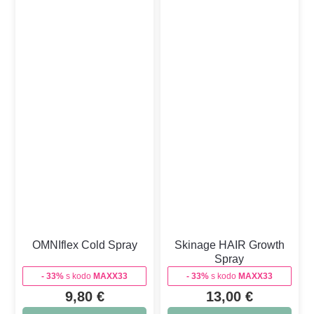
OMNIflex Cold Spray
Skinage HAIR Growth
Spray
- 33%
s kodo
MAXX33
- 33%
s kodo
MAXX33
9,80
€
13,00
€