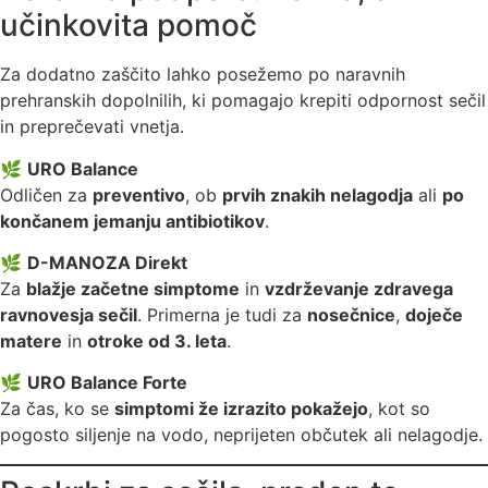
učinkovita pomoč
Za dodatno zaščito lahko posežemo po naravnih
prehranskih dopolnilih, ki pomagajo krepiti odpornost sečil
in preprečevati vnetja.
🌿
URO Balance
Odličen za
preventivo
, ob
prvih znakih nelagodja
ali
po
končanem jemanju antibiotikov
.
🌿
D-MANOZA Direkt
Za
blažje začetne simptome
in
vzdrževanje zdravega
ravnovesja sečil
. Primerna je tudi za
nosečnice
,
doječe
matere
in
otroke od 3. leta
.
🌿
URO Balance Forte
Za čas, ko se
simptomi že izrazito pokažejo
, kot so
pogosto siljenje na vodo, neprijeten občutek ali nelagodje.