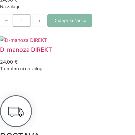
Na zalogi
–
+
Dodaj v košarico
D-manoza DIREKT
24,00
€
Trenutno ni na zalogi