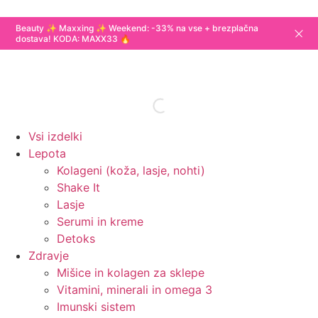
Beauty ✨ Maxxing ✨ Weekend: -33% na vse + brezplačna
dostava! KODA: MAXX33 🔥
Vsi izdelki
Lepota
Kolageni (koža, lasje, nohti)
Shake It
Lasje
Serumi in kreme
Detoks
Zdravje
Mišice in kolagen za sklepe
Vitamini, minerali in omega 3
Imunski sistem