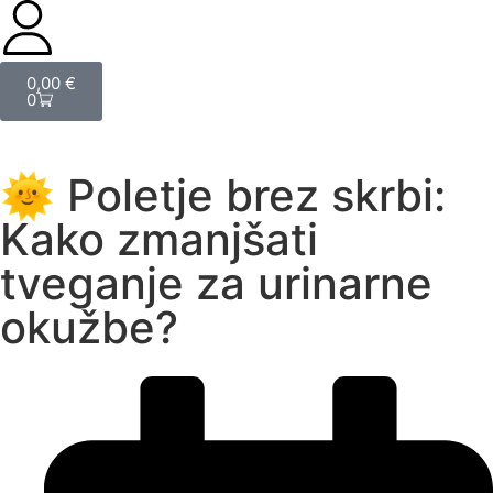
0,00
€
0
🌞 Poletje brez skrbi:
Kako zmanjšati
tveganje za urinarne
okužbe?