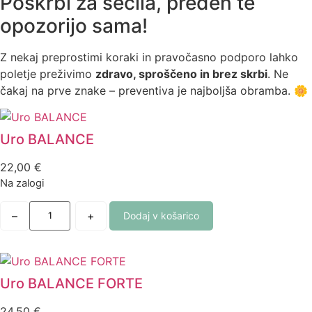
Poskrbi za sečila, preden te
opozorijo sama!
Z nekaj preprostimi koraki in pravočasno podporo lahko
poletje preživimo
zdravo, sproščeno in brez skrbi
. Ne
čakaj na prve znake – preventiva je najboljša obramba. 🌼
Uro BALANCE
22,00
€
Na zalogi
–
+
Dodaj v košarico
Uro BALANCE FORTE
24,50
€