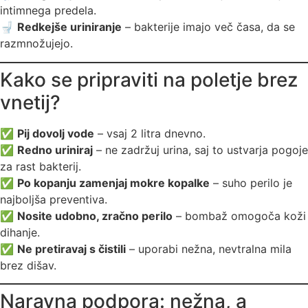
intimnega predela.
🚽
Redkejše uriniranje
– bakterije imajo več časa, da se
razmnožujejo.
Kako se pripraviti na poletje brez
vnetij?
✅
Pij dovolj vode
– vsaj 2 litra dnevno.
✅
Redno uriniraj
– ne zadržuj urina, saj to ustvarja pogoje
za rast bakterij.
✅
Po kopanju zamenjaj mokre kopalke
– suho perilo je
najboljša preventiva.
✅
Nosite udobno, zračno perilo
– bombaž omogoča koži
dihanje.
✅
Ne pretiravaj s čistili
– uporabi nežna, nevtralna mila
brez dišav.
Naravna podpora: nežna, a