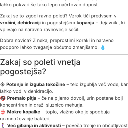
lahko pokvari še tako lepo načrtovan dopust.
Zakaj se to zgodi ravno poleti? Vzrok tiči predvsem v
vročini, dehidraciji
in pogostejšem
kopanju
– dejavniki, ki
vplivajo na naravno ravnovesje sečil.
Dobra novica? Z nekaj preprostimi koraki in naravno
podporo lahko tveganje občutno zmanjšamo. 💧
Zakaj so poleti vnetja
pogostejša?
☀️
Potenje in izguba tekočine
– telo izgublja več vode, kar
lahko vodi v dehidracijo.
🚱
Premalo pitja
– če ne pijemo dovolj, urin postane bolj
koncentriran in draži sluznico mehurja.
👙
Mokre kopalke
– toplo, vlažno okolje spodbuja
razmnoževanje bakterij.
🚶‍♀️
Več gibanja in aktivnosti
– poveča trenje in občutljivost